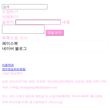
수정하기
삭제하기
글쓴이
내용
댓글 쓰기
목록으로 가기
페이스북
네이버 블로그
이용약관
개인정보처리방침
사업자정보확인
상호: 러브이즈기빙 | 대표: 조은영 | 개인정보관리책임자: 조은영 | 전화: 0507-1316-
1426 | 이메일: loveisgivingofficial@naver.com
주소: 부산 수영구 광안로 49번길 24 | 사업자등록번호:
394-01-00450
| 통신판매:
2016-부산수영-0148
| 호스팅제공자: (주)식스샵