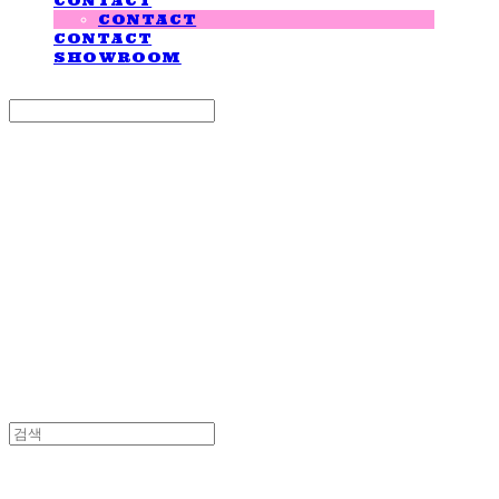
CONTACT
CONTACT
CONTACT
SHOWROOM
Search
검색
Log In
로그인
Cart
장바구니
LOVE IS GIVING
LOVE IS GIVING