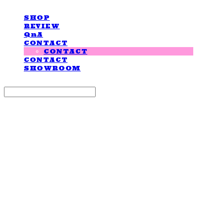
SHOP
REVIEW
QnA
CONTACT
CONTACT
CONTACT
SHOWROOM
Search
검색
Log In
로그인
Cart
장바구니
LOVE IS GIVING