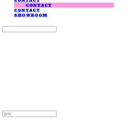
CONTACT
CONTACT
CONTACT
SHOWROOM
Search
검색
Log In
로그인
Cart
장바구니
LOVE IS GIVING
LOVE IS GIVING