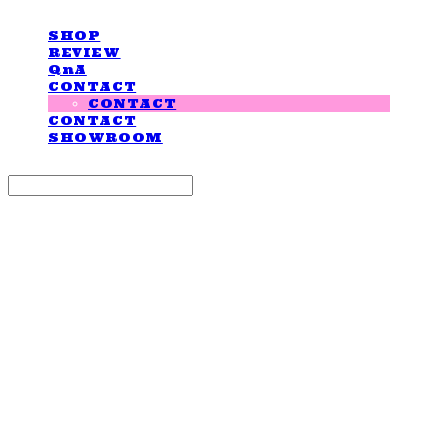
SHOP
REVIEW
QnA
CONTACT
CONTACT
CONTACT
SHOWROOM
Search
검색
Log In
로그인
Cart
장바구니
LOVE IS GIVING