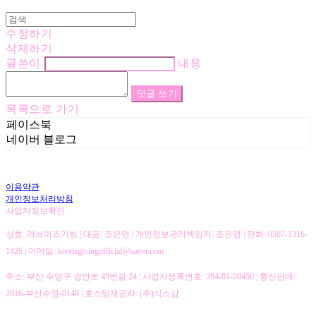
수정하기
삭제하기
글쓴이
내용
댓글 쓰기
목록으로 가기
페이스북
네이버 블로그
이용약관
개인정보처리방침
사업자정보확인
상호: 러브이즈기빙 | 대표: 조은영 | 개인정보관리책임자: 조은영 | 전화: 0507-1316-
1426 | 이메일: loveisgivingofficial@naver.com
주소: 부산 수영구 광안로 49번길 24 | 사업자등록번호:
394-01-00450
| 통신판매:
2016-부산수영-0148
| 호스팅제공자: (주)식스샵