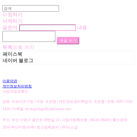
수정하기
삭제하기
글쓴이
내용
댓글 쓰기
목록으로 가기
페이스북
네이버 블로그
이용약관
개인정보처리방침
사업자정보확인
상호: 러브이즈기빙 | 대표: 조은영 | 개인정보관리책임자: 조은영 | 전화: 0507-1316-
1426 | 이메일: loveisgivingofficial@naver.com
주소: 부산 수영구 광안로 49번길 24 | 사업자등록번호:
394-01-00450
| 통신판매:
2016-부산수영-0148
| 호스팅제공자: (주)식스샵