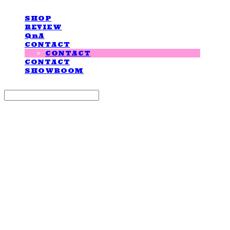
SHOP
REVIEW
QnA
CONTACT
CONTACT
CONTACT
SHOWROOM
Search
검색
Log In
로그인
Cart
장바구니
LOVE IS GIVING