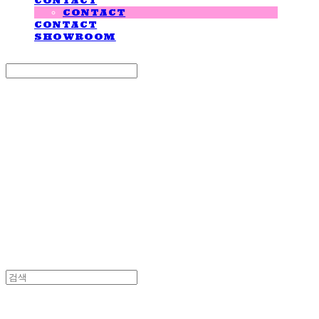
CONTACT
CONTACT
CONTACT
SHOWROOM
Search
검색
Log In
로그인
Cart
장바구니
LOVE IS GIVING
LOVE IS GIVING