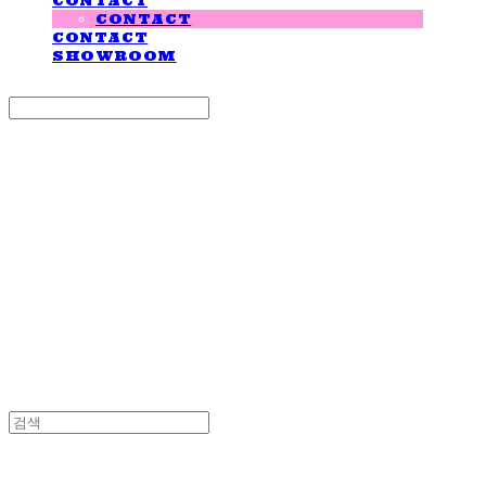
CONTACT
CONTACT
CONTACT
SHOWROOM
Search
검색
Log In
로그인
Cart
장바구니
LOVE IS GIVING
LOVE IS GIVING