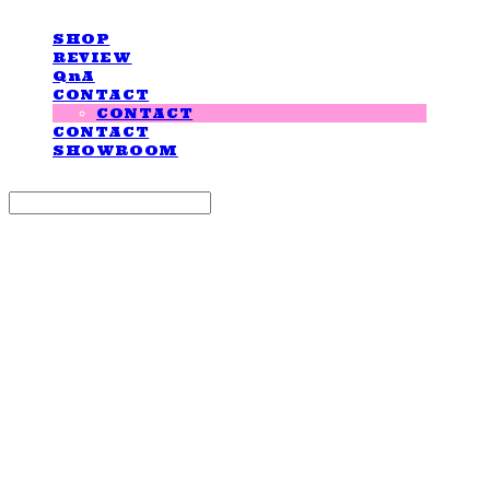
SHOP
REVIEW
QnA
CONTACT
CONTACT
CONTACT
SHOWROOM
Search
검색
Log In
로그인
Cart
장바구니
LOVE IS GIVING