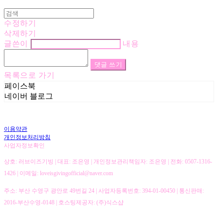
수정하기
삭제하기
글쓴이
내용
댓글 쓰기
목록으로 가기
페이스북
네이버 블로그
이용약관
개인정보처리방침
사업자정보확인
상호: 러브이즈기빙 | 대표: 조은영 | 개인정보관리책임자: 조은영 | 전화: 0507-1316-
1426 | 이메일: loveisgivingofficial@naver.com
주소: 부산 수영구 광안로 49번길 24 | 사업자등록번호:
394-01-00450
| 통신판매:
2016-부산수영-0148
| 호스팅제공자: (주)식스샵