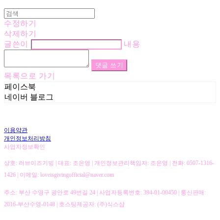
수정하기
삭제하기
글쓴이
내용
댓글 쓰기
목록으로 가기
페이스북
네이버 블로그
이용약관
개인정보처리방침
사업자정보확인
상호: 러브이즈기빙 | 대표: 조은영 | 개인정보관리책임자: 조은영 | 전화: 0507-1316-
1426 | 이메일: loveisgivingofficial@naver.com
주소: 부산 수영구 광안로 49번길 24 | 사업자등록번호:
394-01-00450
| 통신판매:
2016-부산수영-0148
| 호스팅제공자: (주)식스샵