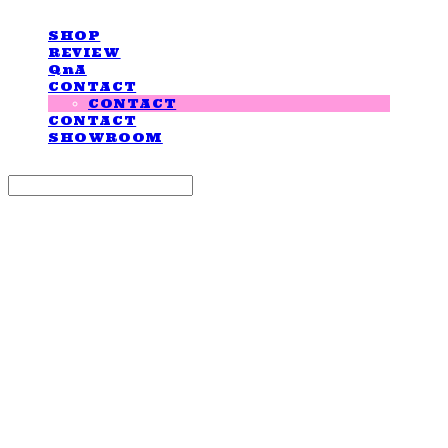
SHOP
REVIEW
QnA
CONTACT
CONTACT
CONTACT
SHOWROOM
Search
검색
Log In
로그인
Cart
장바구니
LOVE IS GIVING