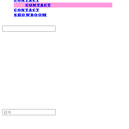
CONTACT
CONTACT
CONTACT
SHOWROOM
Search
검색
Log In
로그인
Cart
장바구니
LOVE IS GIVING
LOVE IS GIVING