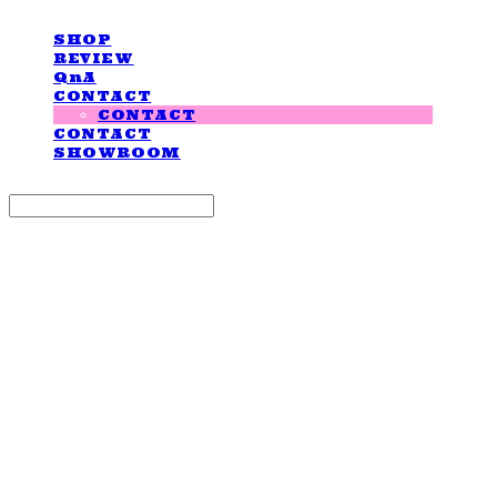
SHOP
REVIEW
QnA
CONTACT
CONTACT
CONTACT
SHOWROOM
Search
검색
Log In
로그인
Cart
장바구니
LOVE IS GIVING