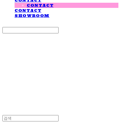
CONTACT
CONTACT
CONTACT
SHOWROOM
Search
검색
Log In
로그인
Cart
장바구니
LOVE IS GIVING
LOVE IS GIVING