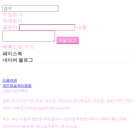
수정하기
삭제하기
글쓴이
내용
댓글 쓰기
목록으로 가기
페이스북
네이버 블로그
이용약관
개인정보처리방침
사업자정보확인
상호: 러브이즈기빙 | 대표: 조은영 | 개인정보관리책임자: 조은영 | 전화: 0507-1316-
1426 | 이메일: loveisgivingofficial@naver.com
주소: 부산 수영구 광안로 49번길 24 | 사업자등록번호:
394-01-00450
| 통신판매:
2016-부산수영-0148
| 호스팅제공자: (주)식스샵