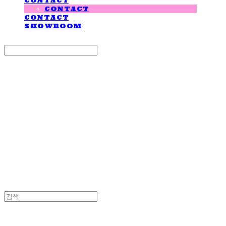
CONTACT
CONTACT
CONTACT
SHOWROOM
Search
검색
Log In
로그인
Cart
장바구니
LOVE IS GIVING
LOVE IS GIVING