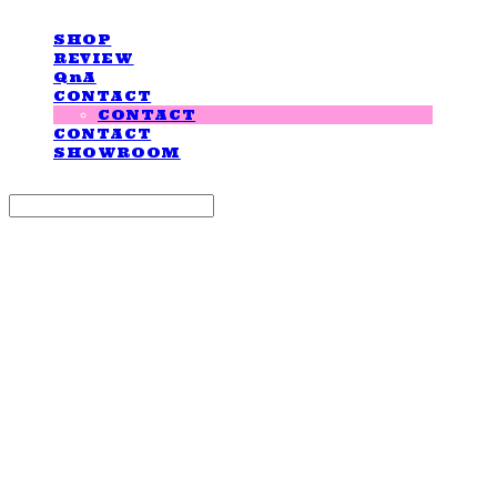
SHOP
REVIEW
QnA
CONTACT
CONTACT
CONTACT
SHOWROOM
Search
검색
Log In
로그인
Cart
장바구니
LOVE IS GIVING