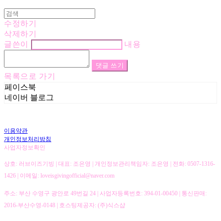
수정하기
삭제하기
글쓴이
내용
댓글 쓰기
목록으로 가기
페이스북
네이버 블로그
이용약관
개인정보처리방침
사업자정보확인
상호: 러브이즈기빙 | 대표: 조은영 | 개인정보관리책임자: 조은영 | 전화: 0507-1316-
1426 | 이메일: loveisgivingofficial@naver.com
주소: 부산 수영구 광안로 49번길 24 | 사업자등록번호:
394-01-00450
| 통신판매:
2016-부산수영-0148
| 호스팅제공자: (주)식스샵