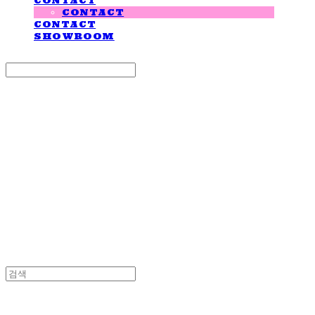
CONTACT
CONTACT
CONTACT
SHOWROOM
Search
검색
Log In
로그인
Cart
장바구니
LOVE IS GIVING
LOVE IS GIVING