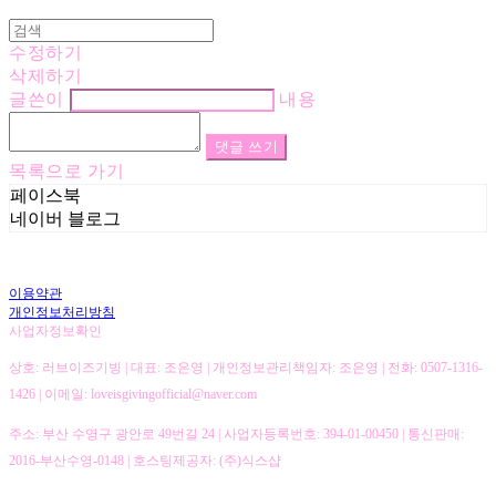
수정하기
삭제하기
글쓴이
내용
댓글 쓰기
목록으로 가기
페이스북
네이버 블로그
이용약관
개인정보처리방침
사업자정보확인
상호: 러브이즈기빙 | 대표: 조은영 | 개인정보관리책임자: 조은영 | 전화: 0507-1316-
1426 | 이메일: loveisgivingofficial@naver.com
주소: 부산 수영구 광안로 49번길 24 | 사업자등록번호:
394-01-00450
| 통신판매:
2016-부산수영-0148
| 호스팅제공자: (주)식스샵