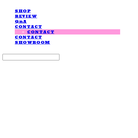
SHOP
REVIEW
QnA
CONTACT
CONTACT
CONTACT
SHOWROOM
Search
검색
Log In
로그인
Cart
장바구니
LOVE IS GIVING