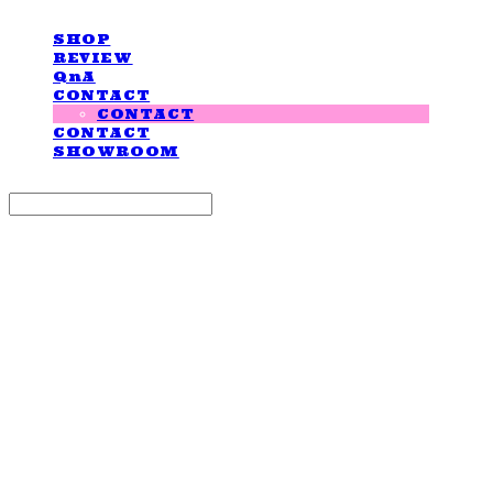
SHOP
REVIEW
QnA
CONTACT
CONTACT
CONTACT
SHOWROOM
Search
검색
Log In
로그인
Cart
장바구니
LOVE IS GIVING