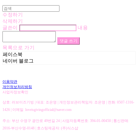
수정하기
삭제하기
글쓴이
내용
댓글 쓰기
목록으로 가기
페이스북
네이버 블로그
이용약관
개인정보처리방침
사업자정보확인
상호: 러브이즈기빙 | 대표: 조은영 | 개인정보관리책임자: 조은영 | 전화: 0507-1316-
1426 | 이메일: loveisgivingofficial@naver.com
주소: 부산 수영구 광안로 49번길 24 | 사업자등록번호:
394-01-00450
| 통신판매:
2016-부산수영-0148
| 호스팅제공자: (주)식스샵