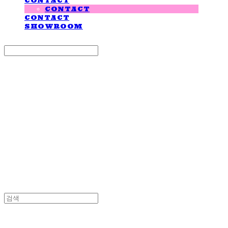
CONTACT
CONTACT
CONTACT
SHOWROOM
Search
검색
Log In
로그인
Cart
장바구니
LOVE IS GIVING
LOVE IS GIVING