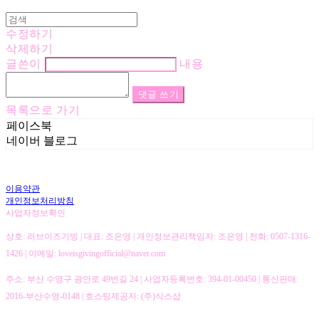
수정하기
삭제하기
글쓴이
내용
댓글 쓰기
목록으로 가기
페이스북
네이버 블로그
이용약관
개인정보처리방침
사업자정보확인
상호: 러브이즈기빙 | 대표: 조은영 | 개인정보관리책임자: 조은영 | 전화: 0507-1316-
1426 | 이메일: loveisgivingofficial@naver.com
주소: 부산 수영구 광안로 49번길 24 | 사업자등록번호:
394-01-00450
| 통신판매:
2016-부산수영-0148
| 호스팅제공자: (주)식스샵