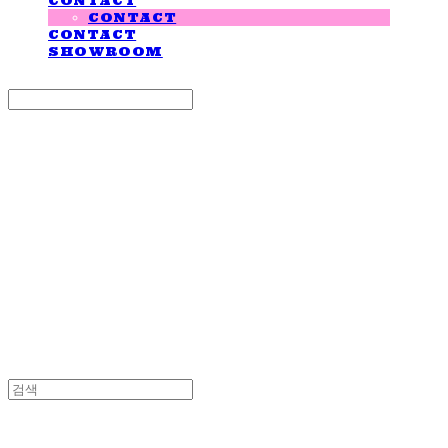
CONTACT
CONTACT
CONTACT
SHOWROOM
Search
검색
Log In
로그인
Cart
장바구니
LOVE IS GIVING
LOVE IS GIVING