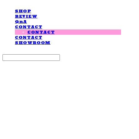
SHOP
REVIEW
QnA
CONTACT
CONTACT
CONTACT
SHOWROOM
Search
검색
Log In
로그인
Cart
장바구니
LOVE IS GIVING