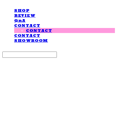
SHOP
REVIEW
QnA
CONTACT
CONTACT
CONTACT
SHOWROOM
Search
검색
Log In
로그인
Cart
장바구니
LOVE IS GIVING