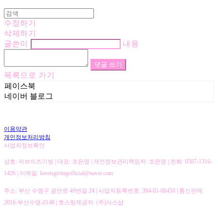
수정하기
삭제하기
글쓴이
내용
댓글 쓰기
목록으로 가기
페이스북
네이버 블로그
이용약관
개인정보처리방침
사업자정보확인
상호: 러브이즈기빙 | 대표: 조은영 | 개인정보관리책임자: 조은영 | 전화: 0507-1316-
1426 | 이메일: loveisgivingofficial@naver.com
주소: 부산 수영구 광안로 49번길 24 | 사업자등록번호:
394-01-00450
| 통신판매:
2016-부산수영-0148
| 호스팅제공자: (주)식스샵