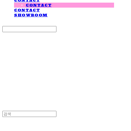
CONTACT
CONTACT
CONTACT
SHOWROOM
Search
검색
Log In
로그인
Cart
장바구니
LOVE IS GIVING
LOVE IS GIVING