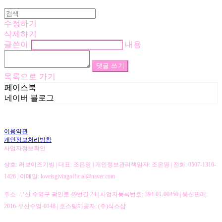
수정하기
삭제하기
글쓴이
내용
댓글 쓰기
목록으로 가기
페이스북
네이버 블로그
이용약관
개인정보처리방침
사업자정보확인
상호: 러브이즈기빙 | 대표: 조은영 | 개인정보관리책임자: 조은영 | 전화: 0507-1316-
1426 | 이메일: loveisgivingofficial@naver.com
주소: 부산 수영구 광안로 49번길 24 | 사업자등록번호:
394-01-00450
| 통신판매:
2016-부산수영-0148
| 호스팅제공자: (주)식스샵