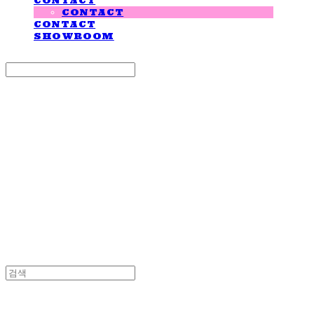
CONTACT
CONTACT
CONTACT
SHOWROOM
Search
검색
Log In
로그인
Cart
장바구니
LOVE IS GIVING
LOVE IS GIVING