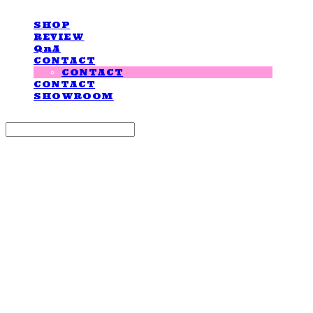
SHOP
REVIEW
QnA
CONTACT
CONTACT
CONTACT
SHOWROOM
Search
검색
Log In
로그인
Cart
장바구니
LOVE IS GIVING