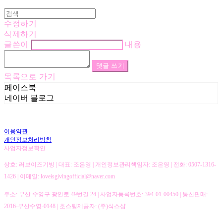
수정하기
삭제하기
글쓴이
내용
댓글 쓰기
목록으로 가기
페이스북
네이버 블로그
이용약관
개인정보처리방침
사업자정보확인
상호: 러브이즈기빙 | 대표: 조은영 | 개인정보관리책임자: 조은영 | 전화: 0507-1316-
1426 | 이메일: loveisgivingofficial@naver.com
주소: 부산 수영구 광안로 49번길 24 | 사업자등록번호:
394-01-00450
| 통신판매:
2016-부산수영-0148
| 호스팅제공자: (주)식스샵