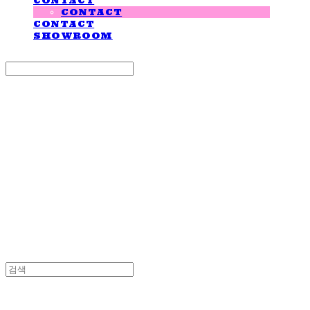
CONTACT
CONTACT
CONTACT
SHOWROOM
Search
검색
Log In
로그인
Cart
장바구니
LOVE IS GIVING
LOVE IS GIVING