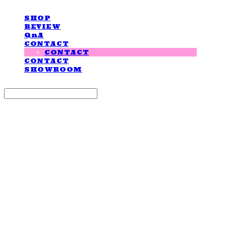
SHOP
REVIEW
QnA
CONTACT
CONTACT
CONTACT
SHOWROOM
Search
검색
Log In
로그인
Cart
장바구니
LOVE IS GIVING