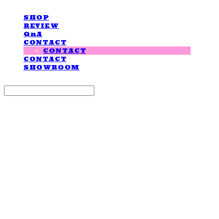
SHOP
REVIEW
QnA
CONTACT
CONTACT
CONTACT
SHOWROOM
Search
검색
Log In
로그인
Cart
장바구니
LOVE IS GIVING