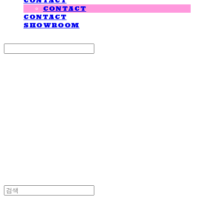
CONTACT
CONTACT
CONTACT
SHOWROOM
Search
검색
Log In
로그인
Cart
장바구니
LOVE IS GIVING
LOVE IS GIVING