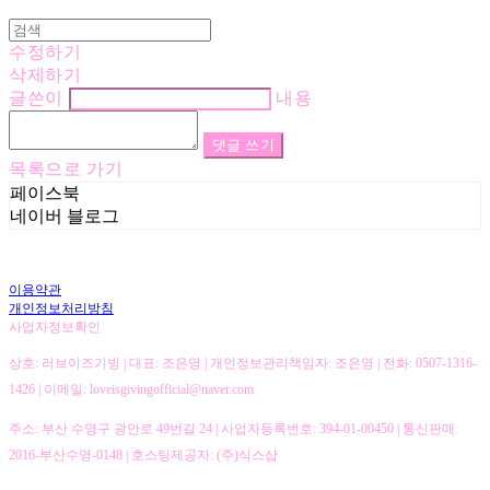
수정하기
삭제하기
글쓴이
내용
댓글 쓰기
목록으로 가기
페이스북
네이버 블로그
이용약관
개인정보처리방침
사업자정보확인
상호: 러브이즈기빙 | 대표: 조은영 | 개인정보관리책임자: 조은영 | 전화: 0507-1316-
1426 | 이메일: loveisgivingofficial@naver.com
주소: 부산 수영구 광안로 49번길 24 | 사업자등록번호:
394-01-00450
| 통신판매:
2016-부산수영-0148
| 호스팅제공자: (주)식스샵