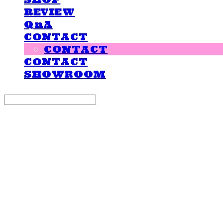
REVIEW
QnA
CONTACT
CONTACT
CONTACT
SHOWROOM
Search
검색
Log In
로그인
Cart
장바구니
LOVE IS GIVING