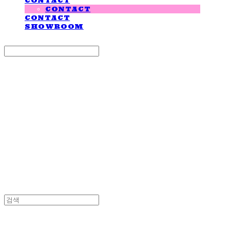
CONTACT
CONTACT
CONTACT
SHOWROOM
Search
검색
Log In
로그인
Cart
장바구니
LOVE IS GIVING
LOVE IS GIVING