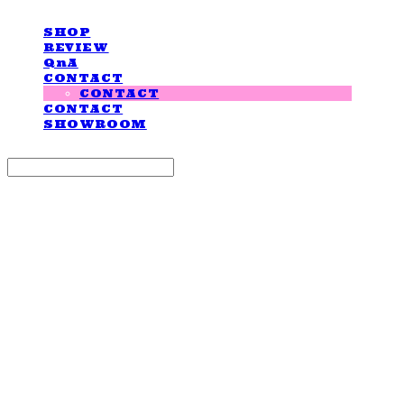
SHOP
REVIEW
QnA
CONTACT
CONTACT
CONTACT
SHOWROOM
Search
검색
Log In
로그인
Cart
장바구니
LOVE IS GIVING