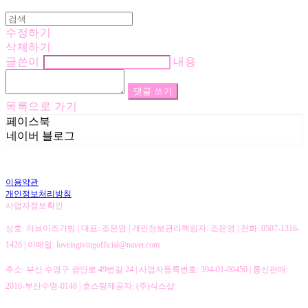
수정하기
삭제하기
글쓴이
내용
댓글 쓰기
목록으로 가기
페이스북
네이버 블로그
이용약관
개인정보처리방침
사업자정보확인
상호: 러브이즈기빙 | 대표: 조은영 | 개인정보관리책임자: 조은영 | 전화: 0507-1316-
1426 | 이메일: loveisgivingofficial@naver.com
주소: 부산 수영구 광안로 49번길 24 | 사업자등록번호:
394-01-00450
| 통신판매:
2016-부산수영-0148
| 호스팅제공자: (주)식스샵