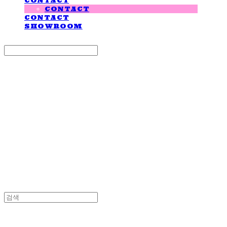
CONTACT
CONTACT
CONTACT
SHOWROOM
Search
검색
Log In
로그인
Cart
장바구니
LOVE IS GIVING
LOVE IS GIVING