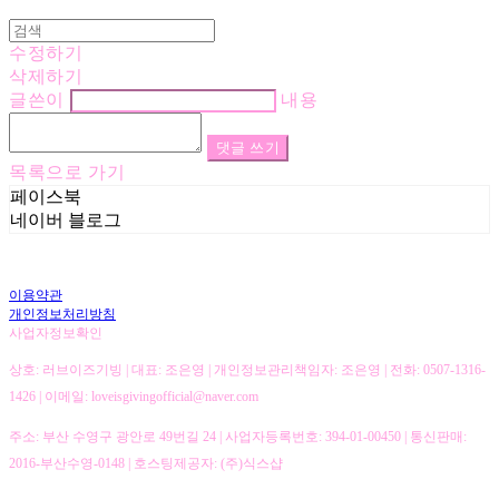
수정하기
삭제하기
글쓴이
내용
댓글 쓰기
목록으로 가기
페이스북
네이버 블로그
이용약관
개인정보처리방침
사업자정보확인
상호: 러브이즈기빙 | 대표: 조은영 | 개인정보관리책임자: 조은영 | 전화: 0507-1316-
1426 | 이메일: loveisgivingofficial@naver.com
주소: 부산 수영구 광안로 49번길 24 | 사업자등록번호:
394-01-00450
| 통신판매:
2016-부산수영-0148
| 호스팅제공자: (주)식스샵