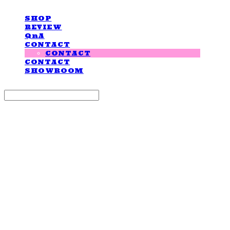
SHOP
REVIEW
QnA
CONTACT
CONTACT
CONTACT
SHOWROOM
Search
검색
Log In
로그인
Cart
장바구니
LOVE IS GIVING