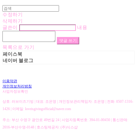
수정하기
삭제하기
글쓴이
내용
댓글 쓰기
목록으로 가기
페이스북
네이버 블로그
이용약관
개인정보처리방침
사업자정보확인
상호: 러브이즈기빙 | 대표: 조은영 | 개인정보관리책임자: 조은영 | 전화: 0507-1316-
1426 | 이메일: loveisgivingofficial@naver.com
주소: 부산 수영구 광안로 49번길 24 | 사업자등록번호:
394-01-00450
| 통신판매:
2016-부산수영-0148
| 호스팅제공자: (주)식스샵