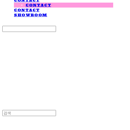
CONTACT
CONTACT
CONTACT
SHOWROOM
Search
검색
Log In
로그인
Cart
장바구니
LOVE IS GIVING
LOVE IS GIVING