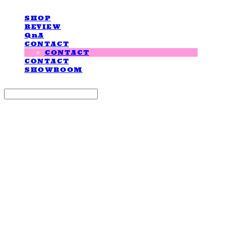
SHOP
REVIEW
QnA
CONTACT
CONTACT
CONTACT
SHOWROOM
Search
검색
Log In
로그인
Cart
장바구니
LOVE IS GIVING