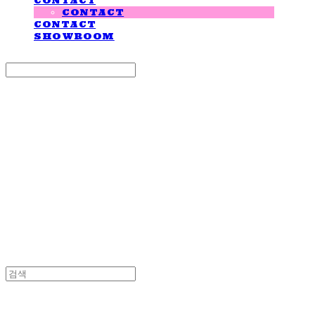
CONTACT
CONTACT
CONTACT
SHOWROOM
Search
검색
Log In
로그인
Cart
장바구니
LOVE IS GIVING
LOVE IS GIVING