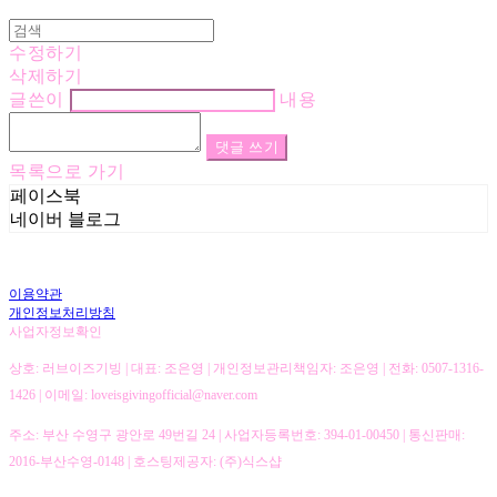
수정하기
삭제하기
글쓴이
내용
댓글 쓰기
목록으로 가기
페이스북
네이버 블로그
이용약관
개인정보처리방침
사업자정보확인
상호: 러브이즈기빙 | 대표: 조은영 | 개인정보관리책임자: 조은영 | 전화: 0507-1316-
1426 | 이메일: loveisgivingofficial@naver.com
주소: 부산 수영구 광안로 49번길 24 | 사업자등록번호:
394-01-00450
| 통신판매:
2016-부산수영-0148
| 호스팅제공자: (주)식스샵