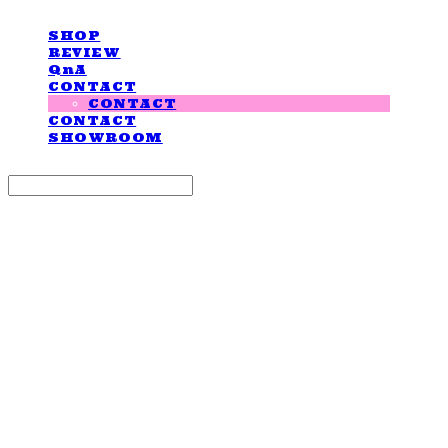
SHOP
REVIEW
QnA
CONTACT
CONTACT
CONTACT
SHOWROOM
Search
검색
Log In
로그인
Cart
장바구니
LOVE IS GIVING