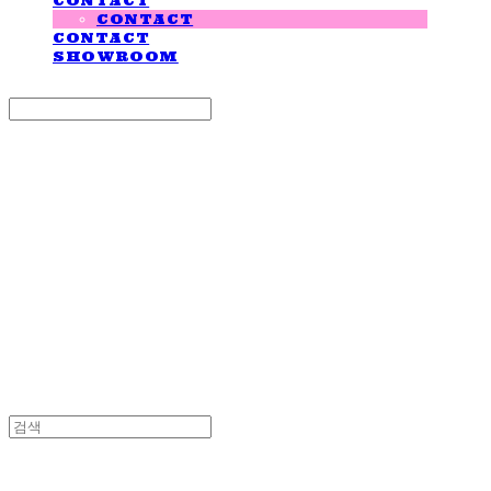
CONTACT
CONTACT
CONTACT
SHOWROOM
Search
검색
Log In
로그인
Cart
장바구니
LOVE IS GIVING
LOVE IS GIVING