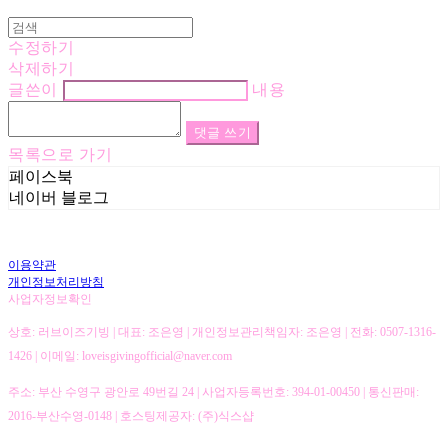
수정하기
삭제하기
글쓴이
내용
댓글 쓰기
목록으로 가기
페이스북
네이버 블로그
이용약관
개인정보처리방침
사업자정보확인
상호: 러브이즈기빙 | 대표: 조은영 | 개인정보관리책임자: 조은영 | 전화: 0507-1316-
1426 | 이메일: loveisgivingofficial@naver.com
주소: 부산 수영구 광안로 49번길 24 | 사업자등록번호:
394-01-00450
| 통신판매:
2016-부산수영-0148
| 호스팅제공자: (주)식스샵