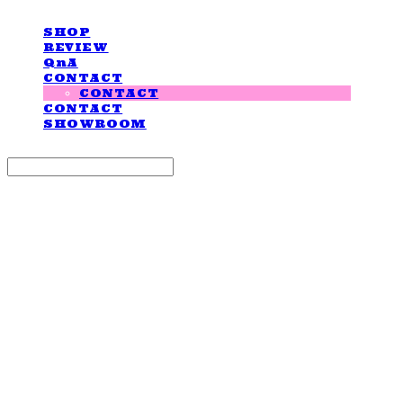
SHOP
REVIEW
QnA
CONTACT
CONTACT
CONTACT
SHOWROOM
Search
검색
Log In
로그인
Cart
장바구니
LOVE IS GIVING