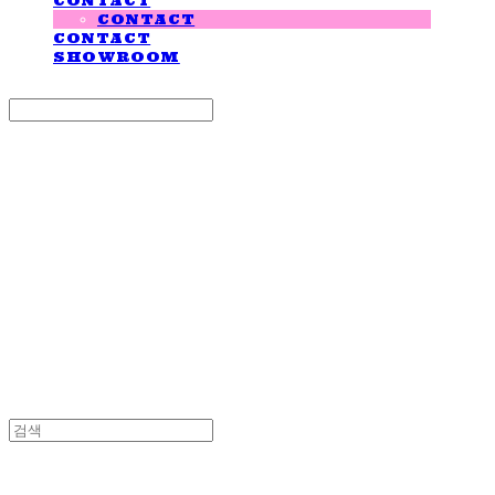
CONTACT
CONTACT
CONTACT
SHOWROOM
Search
검색
Log In
로그인
Cart
장바구니
LOVE IS GIVING
LOVE IS GIVING