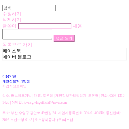
수정하기
삭제하기
글쓴이
내용
댓글 쓰기
목록으로 가기
페이스북
네이버 블로그
이용약관
개인정보처리방침
사업자정보확인
상호: 러브이즈기빙 | 대표: 조은영 | 개인정보관리책임자: 조은영 | 전화: 0507-1316-
1426 | 이메일: loveisgivingofficial@naver.com
주소: 부산 수영구 광안로 49번길 24 | 사업자등록번호:
394-01-00450
| 통신판매:
2016-부산수영-0148
| 호스팅제공자: (주)식스샵