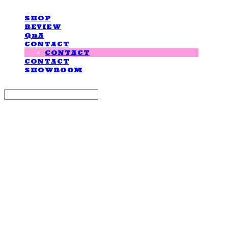
SHOP
REVIEW
QnA
CONTACT
CONTACT
CONTACT
SHOWROOM
Search
검색
Log In
로그인
Cart
장바구니
LOVE IS GIVING