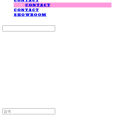
CONTACT
CONTACT
CONTACT
SHOWROOM
Search
검색
Log In
로그인
Cart
장바구니
LOVE IS GIVING
LOVE IS GIVING