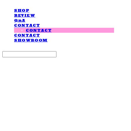
SHOP
REVIEW
QnA
CONTACT
CONTACT
CONTACT
SHOWROOM
Search
검색
Log In
로그인
Cart
장바구니
LOVE IS GIVING