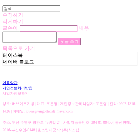
수정하기
삭제하기
글쓴이
내용
댓글 쓰기
목록으로 가기
페이스북
네이버 블로그
이용약관
개인정보처리방침
사업자정보확인
상호: 러브이즈기빙 | 대표: 조은영 | 개인정보관리책임자: 조은영 | 전화: 0507-1316-
1426 | 이메일: loveisgivingofficial@naver.com
주소: 부산 수영구 광안로 49번길 24 | 사업자등록번호:
394-01-00450
| 통신판매:
2016-부산수영-0148
| 호스팅제공자: (주)식스샵