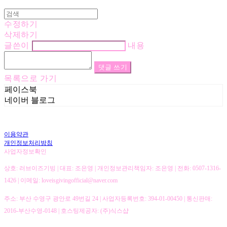
수정하기
삭제하기
글쓴이
내용
댓글 쓰기
목록으로 가기
페이스북
네이버 블로그
이용약관
개인정보처리방침
사업자정보확인
상호: 러브이즈기빙 | 대표: 조은영 | 개인정보관리책임자: 조은영 | 전화: 0507-1316-
1426 | 이메일: loveisgivingofficial@naver.com
주소: 부산 수영구 광안로 49번길 24 | 사업자등록번호:
394-01-00450
| 통신판매:
2016-부산수영-0148
| 호스팅제공자: (주)식스샵