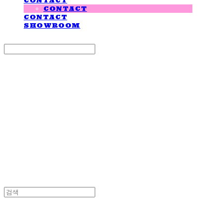
CONTACT
CONTACT
CONTACT
SHOWROOM
Search
검색
Log In
로그인
Cart
장바구니
LOVE IS GIVING
LOVE IS GIVING