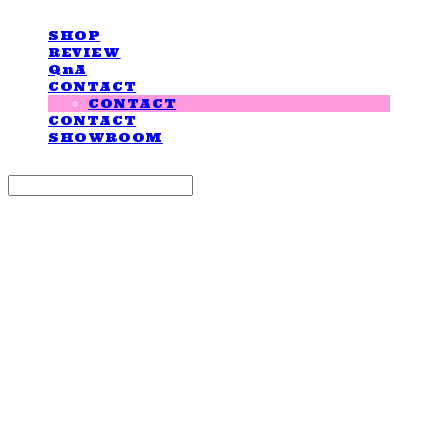
SHOP
REVIEW
QnA
CONTACT
CONTACT
CONTACT
SHOWROOM
Search
검색
Log In
로그인
Cart
장바구니
LOVE IS GIVING