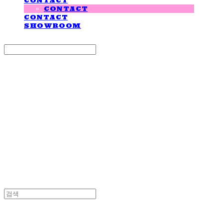
CONTACT
CONTACT
CONTACT
SHOWROOM
Search
검색
Log In
로그인
Cart
장바구니
LOVE IS GIVING
LOVE IS GIVING