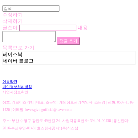
수정하기
삭제하기
글쓴이
내용
댓글 쓰기
목록으로 가기
페이스북
네이버 블로그
이용약관
개인정보처리방침
사업자정보확인
상호: 러브이즈기빙 | 대표: 조은영 | 개인정보관리책임자: 조은영 | 전화: 0507-1316-
1426 | 이메일: loveisgivingofficial@naver.com
주소: 부산 수영구 광안로 49번길 24 | 사업자등록번호:
394-01-00450
| 통신판매:
2016-부산수영-0148
| 호스팅제공자: (주)식스샵