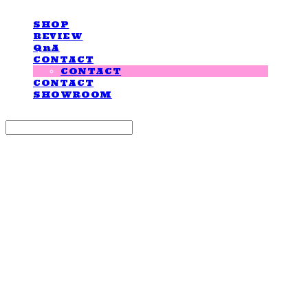
SHOP
REVIEW
QnA
CONTACT
CONTACT
CONTACT
SHOWROOM
Search
검색
Log In
로그인
Cart
장바구니
LOVE IS GIVING