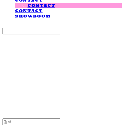
CONTACT
CONTACT
CONTACT
SHOWROOM
Search
검색
Log In
로그인
Cart
장바구니
LOVE IS GIVING
LOVE IS GIVING