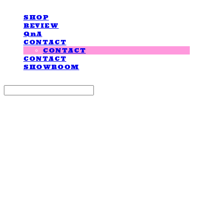
SHOP
REVIEW
QnA
CONTACT
CONTACT
CONTACT
SHOWROOM
Search
검색
Log In
로그인
Cart
장바구니
LOVE IS GIVING