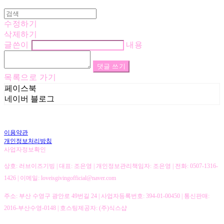
수정하기
삭제하기
글쓴이
내용
댓글 쓰기
목록으로 가기
페이스북
네이버 블로그
이용약관
개인정보처리방침
사업자정보확인
상호: 러브이즈기빙 | 대표: 조은영 | 개인정보관리책임자: 조은영 | 전화: 0507-1316-
1426 | 이메일: loveisgivingofficial@naver.com
주소: 부산 수영구 광안로 49번길 24 | 사업자등록번호:
394-01-00450
| 통신판매:
2016-부산수영-0148
| 호스팅제공자: (주)식스샵