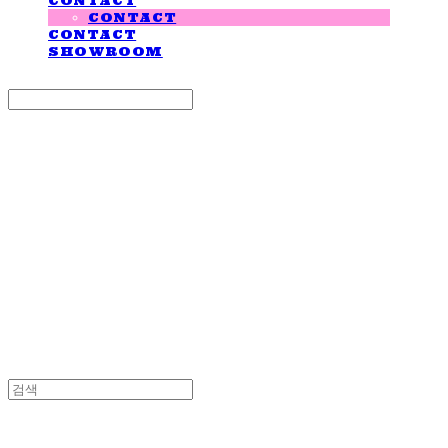
CONTACT
CONTACT
CONTACT
SHOWROOM
Search
검색
Log In
로그인
Cart
장바구니
LOVE IS GIVING
LOVE IS GIVING