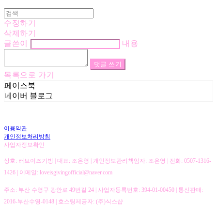
수정하기
삭제하기
글쓴이
내용
댓글 쓰기
목록으로 가기
페이스북
네이버 블로그
이용약관
개인정보처리방침
사업자정보확인
상호: 러브이즈기빙 | 대표: 조은영 | 개인정보관리책임자: 조은영 | 전화: 0507-1316-
1426 | 이메일: loveisgivingofficial@naver.com
주소: 부산 수영구 광안로 49번길 24 | 사업자등록번호:
394-01-00450
| 통신판매:
2016-부산수영-0148
| 호스팅제공자: (주)식스샵