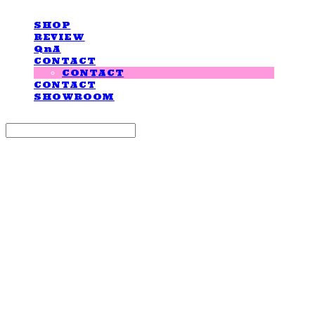
SHOP
REVIEW
QnA
CONTACT
CONTACT
CONTACT
SHOWROOM
Search
검색
Log In
로그인
Cart
장바구니
LOVE IS GIVING