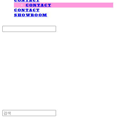
CONTACT
CONTACT
CONTACT
SHOWROOM
Search
검색
Log In
로그인
Cart
장바구니
LOVE IS GIVING
LOVE IS GIVING