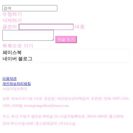
수정하기
삭제하기
글쓴이
내용
댓글 쓰기
목록으로 가기
페이스북
네이버 블로그
이용약관
개인정보처리방침
사업자정보확인
상호: 러브이즈기빙 | 대표: 조은영 | 개인정보관리책임자: 조은영 | 전화: 0507-1316-
1426 | 이메일: loveisgivingofficial@naver.com
주소: 부산 수영구 광안로 49번길 24 | 사업자등록번호:
394-01-00450
| 통신판매:
2016-부산수영-0148
| 호스팅제공자: (주)식스샵