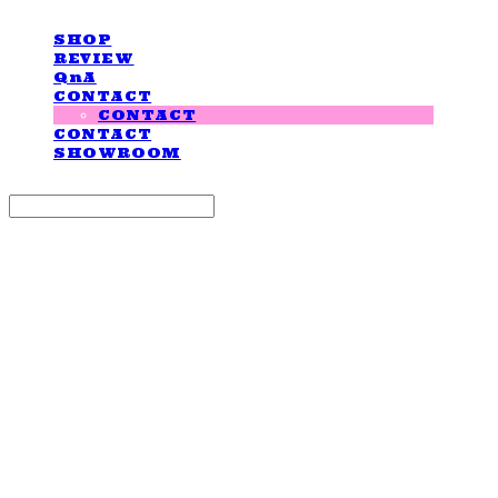
SHOP
REVIEW
QnA
CONTACT
CONTACT
CONTACT
SHOWROOM
Search
검색
Log In
로그인
Cart
장바구니
LOVE IS GIVING