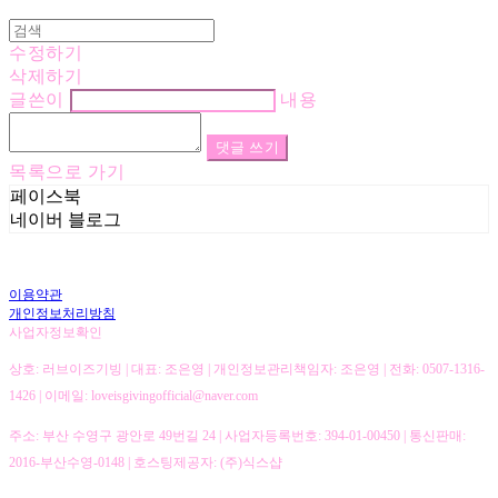
수정하기
삭제하기
글쓴이
내용
댓글 쓰기
목록으로 가기
페이스북
네이버 블로그
이용약관
개인정보처리방침
사업자정보확인
상호: 러브이즈기빙 | 대표: 조은영 | 개인정보관리책임자: 조은영 | 전화: 0507-1316-
1426 | 이메일: loveisgivingofficial@naver.com
주소: 부산 수영구 광안로 49번길 24 | 사업자등록번호:
394-01-00450
| 통신판매:
2016-부산수영-0148
| 호스팅제공자: (주)식스샵