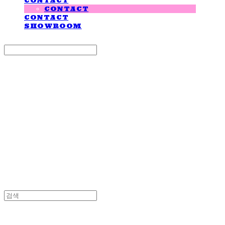
CONTACT
CONTACT
CONTACT
SHOWROOM
Search
검색
Log In
로그인
Cart
장바구니
LOVE IS GIVING
LOVE IS GIVING