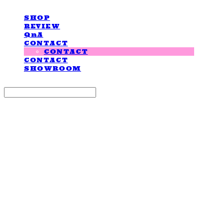
SHOP
REVIEW
QnA
CONTACT
CONTACT
CONTACT
SHOWROOM
Search
검색
Log In
로그인
Cart
장바구니
LOVE IS GIVING