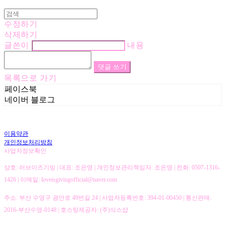
수정하기
삭제하기
글쓴이
내용
댓글 쓰기
목록으로 가기
페이스북
네이버 블로그
이용약관
개인정보처리방침
사업자정보확인
상호: 러브이즈기빙 | 대표: 조은영 | 개인정보관리책임자: 조은영 | 전화: 0507-1316-
1426 | 이메일: loveisgivingofficial@naver.com
주소: 부산 수영구 광안로 49번길 24 | 사업자등록번호:
394-01-00450
| 통신판매:
2016-부산수영-0148
| 호스팅제공자: (주)식스샵