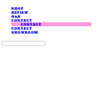
SHOP
REVIEW
QnA
CONTACT
CONTACT
CONTACT
SHOWROOM
Search
검색
Log In
로그인
Cart
장바구니
LOVE IS GIVING