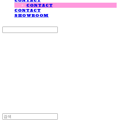
CONTACT
CONTACT
CONTACT
SHOWROOM
Search
검색
Log In
로그인
Cart
장바구니
LOVE IS GIVING
LOVE IS GIVING