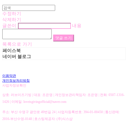
수정하기
삭제하기
글쓴이
내용
댓글 쓰기
목록으로 가기
페이스북
네이버 블로그
이용약관
개인정보처리방침
사업자정보확인
상호: 러브이즈기빙 | 대표: 조은영 | 개인정보관리책임자: 조은영 | 전화: 0507-1316-
1426 | 이메일: loveisgivingofficial@naver.com
주소: 부산 수영구 광안로 49번길 24 | 사업자등록번호:
394-01-00450
| 통신판매:
2016-부산수영-0148
| 호스팅제공자: (주)식스샵