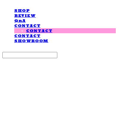
SHOP
REVIEW
QnA
CONTACT
CONTACT
CONTACT
SHOWROOM
Search
검색
Log In
로그인
Cart
장바구니
LOVE IS GIVING