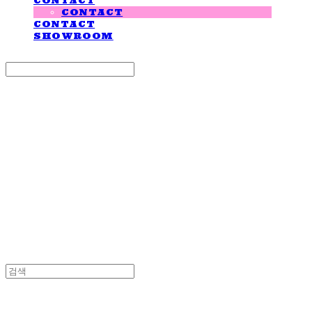
CONTACT
CONTACT
CONTACT
SHOWROOM
Search
검색
Log In
로그인
Cart
장바구니
LOVE IS GIVING
LOVE IS GIVING