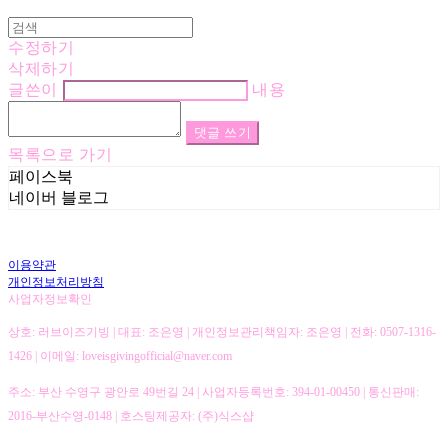
수정하기
삭제하기
글쓴이
내용
댓글 쓰기
목록으로 가기
페이스북
네이버 블로그
이용약관
개인정보처리방침
사업자정보확인
상호: 러브이즈기빙 | 대표: 조은영 | 개인정보관리책임자: 조은영 | 전화: 0507-1316-
1426 | 이메일: loveisgivingofficial@naver.com
주소: 부산 수영구 광안로 49번길 24 | 사업자등록번호:
394-01-00450
| 통신판매:
2016-부산수영-0148
| 호스팅제공자: (주)식스샵