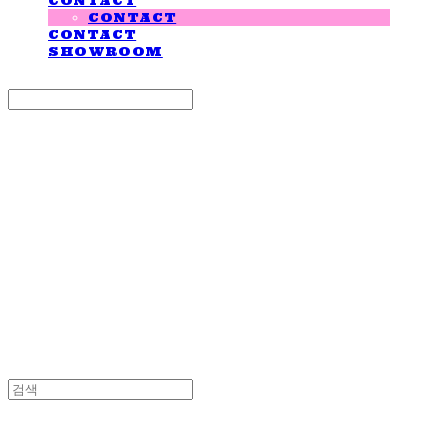
CONTACT
CONTACT
CONTACT
SHOWROOM
Search
검색
Log In
로그인
Cart
장바구니
LOVE IS GIVING
LOVE IS GIVING