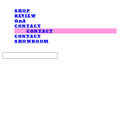
SHOP
REVIEW
QnA
CONTACT
CONTACT
CONTACT
SHOWROOM
Search
검색
Log In
로그인
Cart
장바구니
LOVE IS GIVING