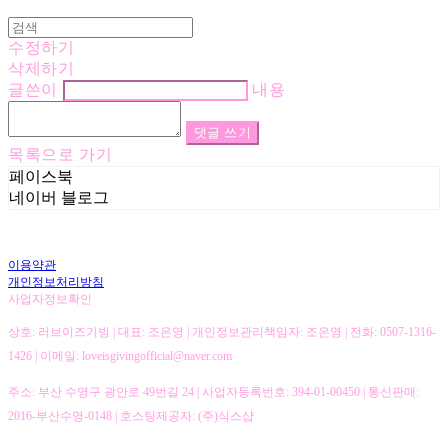
수정하기
삭제하기
글쓴이
내용
댓글 쓰기
목록으로 가기
페이스북
네이버 블로그
이용약관
개인정보처리방침
사업자정보확인
상호: 러브이즈기빙 | 대표: 조은영 | 개인정보관리책임자: 조은영 | 전화: 0507-1316-
1426 | 이메일: loveisgivingofficial@naver.com
주소: 부산 수영구 광안로 49번길 24 | 사업자등록번호:
394-01-00450
| 통신판매:
2016-부산수영-0148
| 호스팅제공자: (주)식스샵