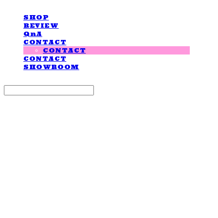
SHOP
REVIEW
QnA
CONTACT
CONTACT
CONTACT
SHOWROOM
Search
검색
Log In
로그인
Cart
장바구니
LOVE IS GIVING