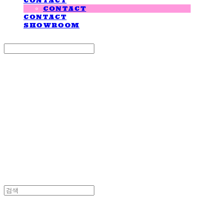
CONTACT
CONTACT
CONTACT
SHOWROOM
Search
검색
Log In
로그인
Cart
장바구니
LOVE IS GIVING
LOVE IS GIVING