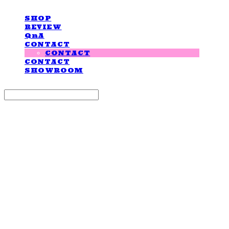
SHOP
REVIEW
QnA
CONTACT
CONTACT
CONTACT
SHOWROOM
Search
검색
Log In
로그인
Cart
장바구니
LOVE IS GIVING