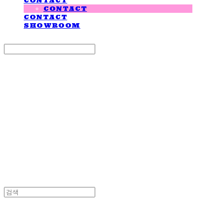
CONTACT
CONTACT
CONTACT
SHOWROOM
Search
검색
Log In
로그인
Cart
장바구니
LOVE IS GIVING
LOVE IS GIVING