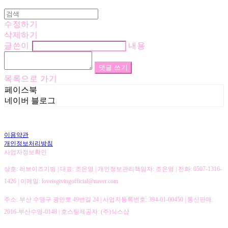
수정하기
삭제하기
글쓴이
내용
댓글 쓰기
목록으로 가기
페이스북
네이버 블로그
이용약관
개인정보처리방침
사업자정보확인
상호: 러브이즈기빙 | 대표: 조은영 | 개인정보관리책임자: 조은영 | 전화: 0507-1316-
1426 | 이메일: loveisgivingofficial@naver.com
주소: 부산 수영구 광안로 49번길 24 | 사업자등록번호:
394-01-00450
| 통신판매:
2016-부산수영-0148
| 호스팅제공자: (주)식스샵