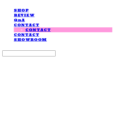
SHOP
REVIEW
QnA
CONTACT
CONTACT
CONTACT
SHOWROOM
Search
검색
Log In
로그인
Cart
장바구니
LOVE IS GIVING