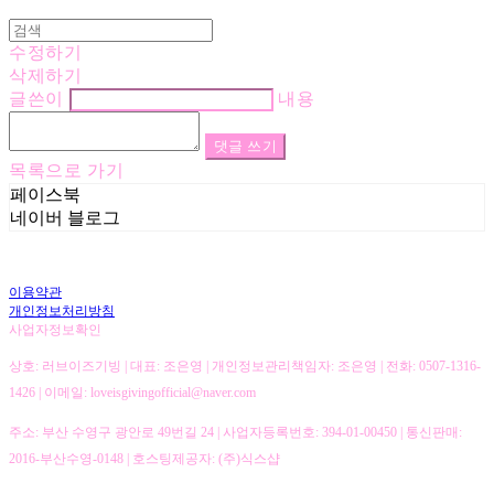
수정하기
삭제하기
글쓴이
내용
댓글 쓰기
목록으로 가기
페이스북
네이버 블로그
이용약관
개인정보처리방침
사업자정보확인
상호: 러브이즈기빙 | 대표: 조은영 | 개인정보관리책임자: 조은영 | 전화: 0507-1316-
1426 | 이메일: loveisgivingofficial@naver.com
주소: 부산 수영구 광안로 49번길 24 | 사업자등록번호:
394-01-00450
| 통신판매:
2016-부산수영-0148
| 호스팅제공자: (주)식스샵