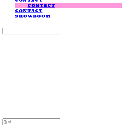
CONTACT
CONTACT
CONTACT
SHOWROOM
Search
검색
Log In
로그인
Cart
장바구니
LOVE IS GIVING
LOVE IS GIVING