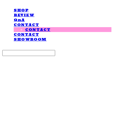
SHOP
REVIEW
QnA
CONTACT
CONTACT
CONTACT
SHOWROOM
Search
검색
Log In
로그인
Cart
장바구니
LOVE IS GIVING