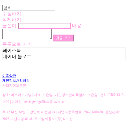
수정하기
삭제하기
글쓴이
내용
댓글 쓰기
목록으로 가기
페이스북
네이버 블로그
이용약관
개인정보처리방침
사업자정보확인
상호: 러브이즈기빙 | 대표: 조은영 | 개인정보관리책임자: 조은영 | 전화: 0507-1316-
1426 | 이메일: loveisgivingofficial@naver.com
주소: 부산 수영구 광안로 49번길 24 | 사업자등록번호:
394-01-00450
| 통신판매:
2016-부산수영-0148
| 호스팅제공자: (주)식스샵