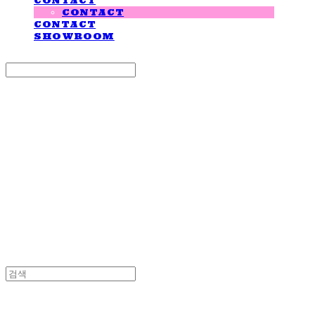
CONTACT
CONTACT
CONTACT
SHOWROOM
Search
검색
Log In
로그인
Cart
장바구니
LOVE IS GIVING
LOVE IS GIVING