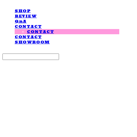
SHOP
REVIEW
QnA
CONTACT
CONTACT
CONTACT
SHOWROOM
Search
검색
Log In
로그인
Cart
장바구니
LOVE IS GIVING