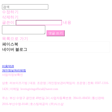
수정하기
삭제하기
글쓴이
내용
댓글 쓰기
목록으로 가기
페이스북
네이버 블로그
이용약관
개인정보처리방침
사업자정보확인
상호: 러브이즈기빙 | 대표: 조은영 | 개인정보관리책임자: 조은영 | 전화: 0507-1316-
1426 | 이메일: loveisgivingofficial@naver.com
주소: 부산 수영구 광안로 49번길 24 | 사업자등록번호:
394-01-00450
| 통신판매:
2016-부산수영-0148
| 호스팅제공자: (주)식스샵