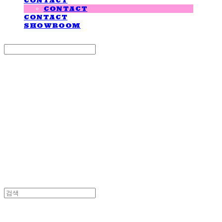
CONTACT
CONTACT
CONTACT
SHOWROOM
Search
검색
Log In
로그인
Cart
장바구니
LOVE IS GIVING
LOVE IS GIVING