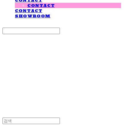
CONTACT
CONTACT
CONTACT
SHOWROOM
Search
검색
Log In
로그인
Cart
장바구니
LOVE IS GIVING
LOVE IS GIVING