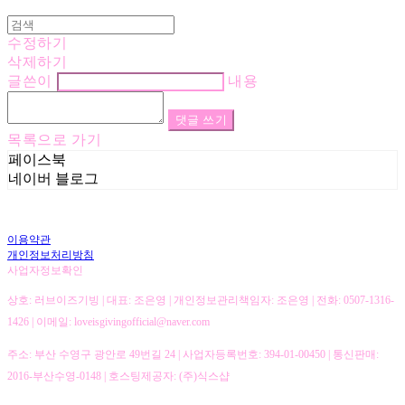
수정하기
삭제하기
글쓴이
내용
댓글 쓰기
목록으로 가기
페이스북
네이버 블로그
이용약관
개인정보처리방침
사업자정보확인
상호: 러브이즈기빙 | 대표: 조은영 | 개인정보관리책임자: 조은영 | 전화: 0507-1316-
1426 | 이메일: loveisgivingofficial@naver.com
주소: 부산 수영구 광안로 49번길 24 | 사업자등록번호:
394-01-00450
| 통신판매:
2016-부산수영-0148
| 호스팅제공자: (주)식스샵