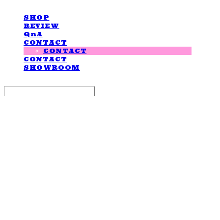
SHOP
REVIEW
QnA
CONTACT
CONTACT
CONTACT
SHOWROOM
Search
검색
Log In
로그인
Cart
장바구니
LOVE IS GIVING