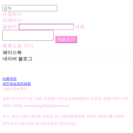
수정하기
삭제하기
글쓴이
내용
댓글 쓰기
목록으로 가기
페이스북
네이버 블로그
이용약관
개인정보처리방침
사업자정보확인
상호: 러브이즈기빙 | 대표: 조은영 | 개인정보관리책임자: 조은영 | 전화: 0507-1316-
1426 | 이메일: loveisgivingofficial@naver.com
주소: 부산 수영구 광안로 49번길 24 | 사업자등록번호:
394-01-00450
| 통신판매:
2016-부산수영-0148
| 호스팅제공자: (주)식스샵