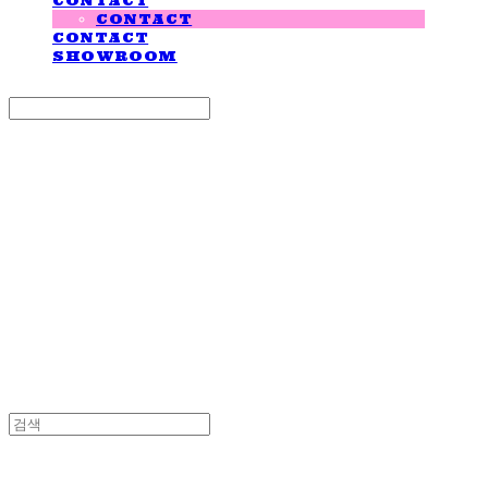
CONTACT
CONTACT
CONTACT
SHOWROOM
Search
검색
Log In
로그인
Cart
장바구니
LOVE IS GIVING
LOVE IS GIVING