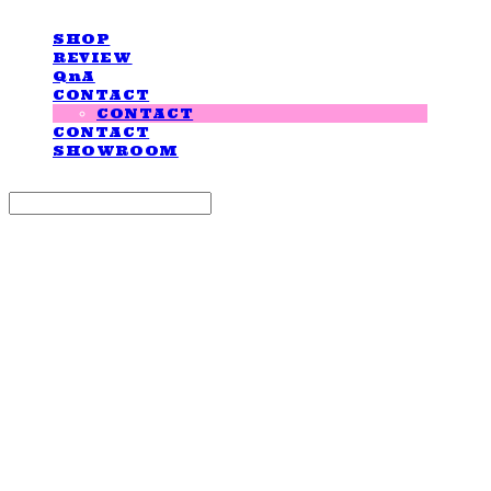
SHOP
REVIEW
QnA
CONTACT
CONTACT
CONTACT
SHOWROOM
Search
검색
Log In
로그인
Cart
장바구니
LOVE IS GIVING