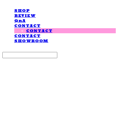
SHOP
REVIEW
QnA
CONTACT
CONTACT
CONTACT
SHOWROOM
Search
검색
Log In
로그인
Cart
장바구니
LOVE IS GIVING