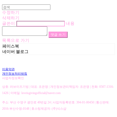
수정하기
삭제하기
글쓴이
내용
댓글 쓰기
목록으로 가기
페이스북
네이버 블로그
이용약관
개인정보처리방침
사업자정보확인
상호: 러브이즈기빙 | 대표: 조은영 | 개인정보관리책임자: 조은영 | 전화: 0507-1316-
1426 | 이메일: loveisgivingofficial@naver.com
주소: 부산 수영구 광안로 49번길 24 | 사업자등록번호:
394-01-00450
| 통신판매:
2016-부산수영-0148
| 호스팅제공자: (주)식스샵