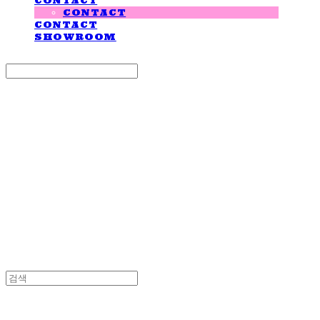
CONTACT
CONTACT
CONTACT
SHOWROOM
Search
검색
Log In
로그인
Cart
장바구니
LOVE IS GIVING
LOVE IS GIVING