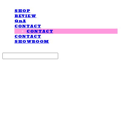
SHOP
REVIEW
QnA
CONTACT
CONTACT
CONTACT
SHOWROOM
Search
검색
Log In
로그인
Cart
장바구니
LOVE IS GIVING