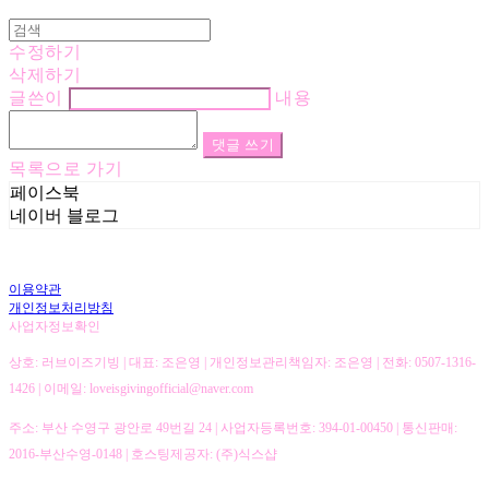
수정하기
삭제하기
글쓴이
내용
댓글 쓰기
목록으로 가기
페이스북
네이버 블로그
이용약관
개인정보처리방침
사업자정보확인
상호: 러브이즈기빙 | 대표: 조은영 | 개인정보관리책임자: 조은영 | 전화: 0507-1316-
1426 | 이메일: loveisgivingofficial@naver.com
주소: 부산 수영구 광안로 49번길 24 | 사업자등록번호:
394-01-00450
| 통신판매:
2016-부산수영-0148
| 호스팅제공자: (주)식스샵