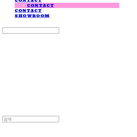
CONTACT
CONTACT
CONTACT
SHOWROOM
Search
검색
Log In
로그인
Cart
장바구니
LOVE IS GIVING
LOVE IS GIVING