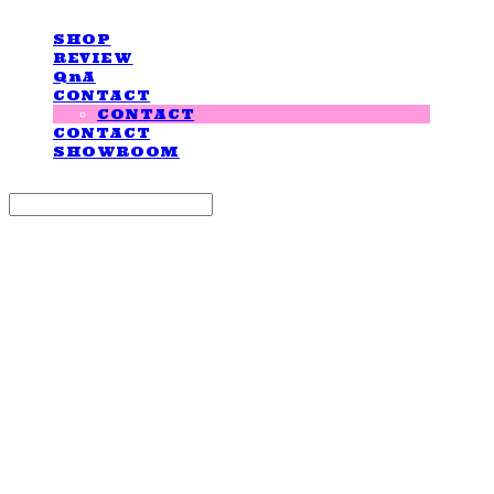
SHOP
REVIEW
QnA
CONTACT
CONTACT
CONTACT
SHOWROOM
Search
검색
Log In
로그인
Cart
장바구니
LOVE IS GIVING