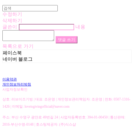
수정하기
삭제하기
글쓴이
내용
댓글 쓰기
목록으로 가기
페이스북
네이버 블로그
이용약관
개인정보처리방침
사업자정보확인
상호: 러브이즈기빙 | 대표: 조은영 | 개인정보관리책임자: 조은영 | 전화: 0507-1316-
1426 | 이메일: loveisgivingofficial@naver.com
주소: 부산 수영구 광안로 49번길 24 | 사업자등록번호:
394-01-00450
| 통신판매:
2016-부산수영-0148
| 호스팅제공자: (주)식스샵