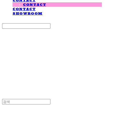
CONTACT
CONTACT
CONTACT
SHOWROOM
Search
검색
Log In
로그인
Cart
장바구니
LOVE IS GIVING
LOVE IS GIVING