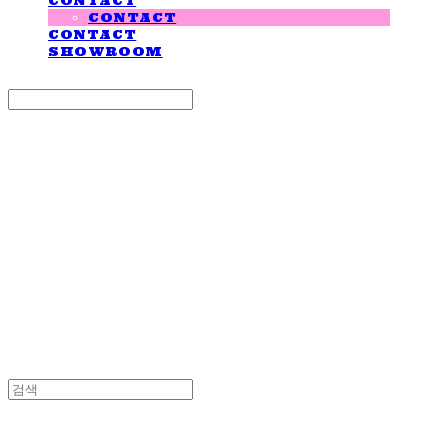
CONTACT
CONTACT
CONTACT
SHOWROOM
Search
검색
Log In
로그인
Cart
장바구니
LOVE IS GIVING
LOVE IS GIVING