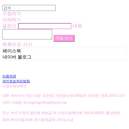
수정하기
삭제하기
글쓴이
내용
댓글 쓰기
목록으로 가기
페이스북
네이버 블로그
이용약관
개인정보처리방침
사업자정보확인
상호: 러브이즈기빙 | 대표: 조은영 | 개인정보관리책임자: 조은영 | 전화: 0507-1316-
1426 | 이메일: loveisgivingofficial@naver.com
주소: 부산 수영구 광안로 49번길 24 | 사업자등록번호:
394-01-00450
| 통신판매:
2016-부산수영-0148
| 호스팅제공자: (주)식스샵