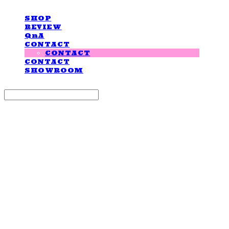
SHOP
REVIEW
QnA
CONTACT
CONTACT
CONTACT
SHOWROOM
Search
검색
Log In
로그인
Cart
장바구니
LOVE IS GIVING