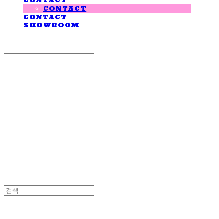
CONTACT
CONTACT
CONTACT
SHOWROOM
Search
검색
Log In
로그인
Cart
장바구니
LOVE IS GIVING
LOVE IS GIVING