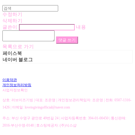
수정하기
삭제하기
글쓴이
내용
댓글 쓰기
목록으로 가기
페이스북
네이버 블로그
이용약관
개인정보처리방침
사업자정보확인
상호: 러브이즈기빙 | 대표: 조은영 | 개인정보관리책임자: 조은영 | 전화: 0507-1316-
1426 | 이메일: loveisgivingofficial@naver.com
주소: 부산 수영구 광안로 49번길 24 | 사업자등록번호:
394-01-00450
| 통신판매:
2016-부산수영-0148
| 호스팅제공자: (주)식스샵