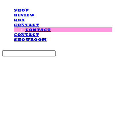
SHOP
REVIEW
QnA
CONTACT
CONTACT
CONTACT
SHOWROOM
Search
검색
Log In
로그인
Cart
장바구니
LOVE IS GIVING