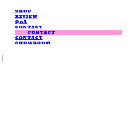
SHOP
REVIEW
QnA
CONTACT
CONTACT
CONTACT
SHOWROOM
Search
검색
Log In
로그인
Cart
장바구니
LOVE IS GIVING