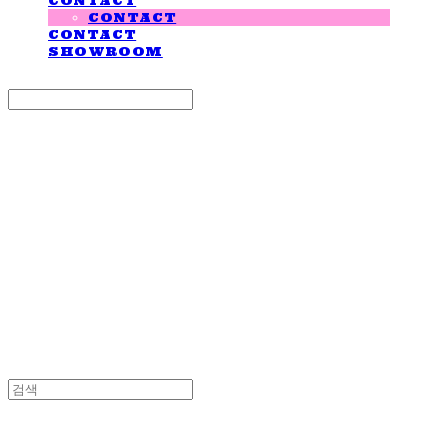
CONTACT
CONTACT
CONTACT
SHOWROOM
Search
검색
Log In
로그인
Cart
장바구니
LOVE IS GIVING
LOVE IS GIVING