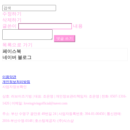
수정하기
삭제하기
글쓴이
내용
댓글 쓰기
목록으로 가기
페이스북
네이버 블로그
이용약관
개인정보처리방침
사업자정보확인
상호: 러브이즈기빙 | 대표: 조은영 | 개인정보관리책임자: 조은영 | 전화: 0507-1316-
1426 | 이메일: loveisgivingofficial@naver.com
주소: 부산 수영구 광안로 49번길 24 | 사업자등록번호:
394-01-00450
| 통신판매:
2016-부산수영-0148
| 호스팅제공자: (주)식스샵