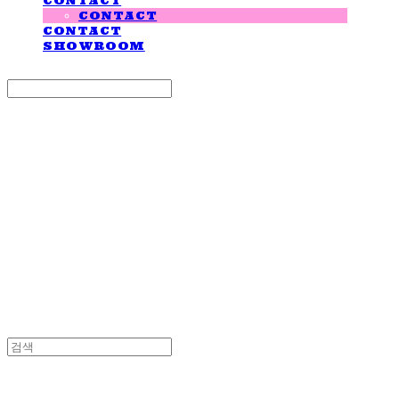
CONTACT
CONTACT
CONTACT
SHOWROOM
Search
검색
Log In
로그인
Cart
장바구니
LOVE IS GIVING
LOVE IS GIVING