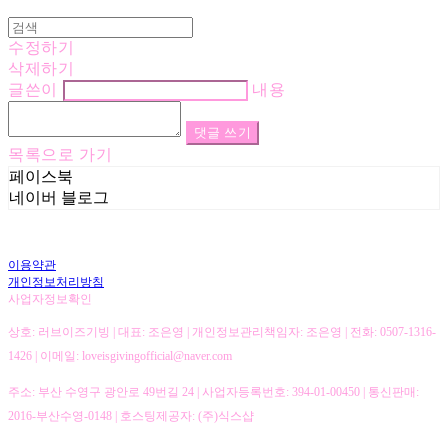
수정하기
삭제하기
글쓴이
내용
댓글 쓰기
목록으로 가기
페이스북
네이버 블로그
이용약관
개인정보처리방침
사업자정보확인
상호: 러브이즈기빙 | 대표: 조은영 | 개인정보관리책임자: 조은영 | 전화: 0507-1316-
1426 | 이메일: loveisgivingofficial@naver.com
주소: 부산 수영구 광안로 49번길 24 | 사업자등록번호:
394-01-00450
| 통신판매:
2016-부산수영-0148
| 호스팅제공자: (주)식스샵