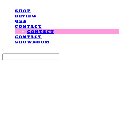
SHOP
REVIEW
QnA
CONTACT
CONTACT
CONTACT
SHOWROOM
Search
검색
Log In
로그인
Cart
장바구니
LOVE IS GIVING