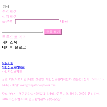
수정하기
삭제하기
글쓴이
내용
댓글 쓰기
목록으로 가기
페이스북
네이버 블로그
이용약관
개인정보처리방침
사업자정보확인
상호: 러브이즈기빙 | 대표: 조은영 | 개인정보관리책임자: 조은영 | 전화: 0507-1316-
1426 | 이메일: loveisgivingofficial@naver.com
주소: 부산 수영구 광안로 49번길 24 | 사업자등록번호:
394-01-00450
| 통신판매:
2016-부산수영-0148
| 호스팅제공자: (주)식스샵