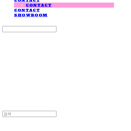
CONTACT
CONTACT
CONTACT
SHOWROOM
Search
검색
Log In
로그인
Cart
장바구니
LOVE IS GIVING
LOVE IS GIVING