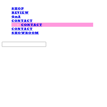
SHOP
REVIEW
QnA
CONTACT
CONTACT
CONTACT
SHOWROOM
Search
검색
Log In
로그인
Cart
장바구니
LOVE IS GIVING