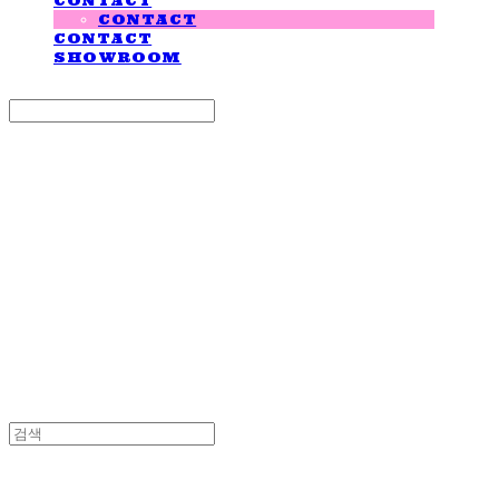
CONTACT
CONTACT
CONTACT
SHOWROOM
Search
검색
Log In
로그인
Cart
장바구니
LOVE IS GIVING
LOVE IS GIVING