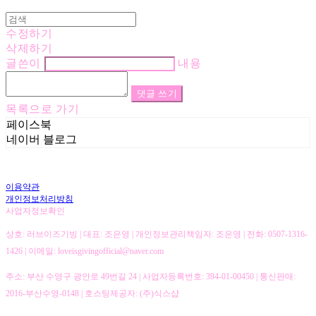
수정하기
삭제하기
글쓴이
내용
댓글 쓰기
목록으로 가기
페이스북
네이버 블로그
이용약관
개인정보처리방침
사업자정보확인
상호: 러브이즈기빙 | 대표: 조은영 | 개인정보관리책임자: 조은영 | 전화: 0507-1316-
1426 | 이메일: loveisgivingofficial@naver.com
주소: 부산 수영구 광안로 49번길 24 | 사업자등록번호:
394-01-00450
| 통신판매:
2016-부산수영-0148
| 호스팅제공자: (주)식스샵