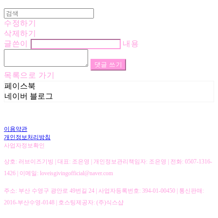
수정하기
삭제하기
글쓴이
내용
댓글 쓰기
목록으로 가기
페이스북
네이버 블로그
이용약관
개인정보처리방침
사업자정보확인
상호: 러브이즈기빙 | 대표: 조은영 | 개인정보관리책임자: 조은영 | 전화: 0507-1316-
1426 | 이메일: loveisgivingofficial@naver.com
주소: 부산 수영구 광안로 49번길 24 | 사업자등록번호:
394-01-00450
| 통신판매:
2016-부산수영-0148
| 호스팅제공자: (주)식스샵