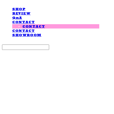
SHOP
REVIEW
QnA
CONTACT
CONTACT
CONTACT
SHOWROOM
Search
검색
Log In
로그인
Cart
장바구니
LOVE IS GIVING