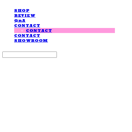
SHOP
REVIEW
QnA
CONTACT
CONTACT
CONTACT
SHOWROOM
Search
검색
Log In
로그인
Cart
장바구니
LOVE IS GIVING