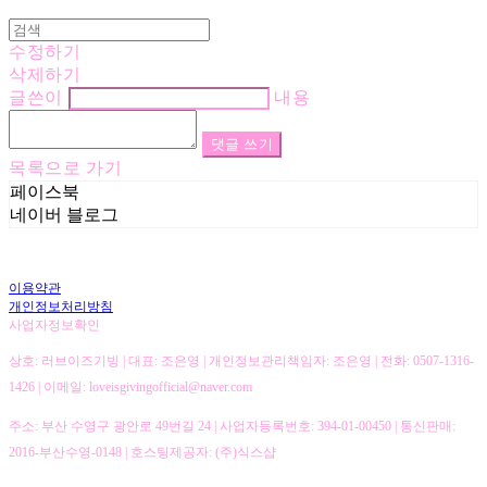
수정하기
삭제하기
글쓴이
내용
댓글 쓰기
목록으로 가기
페이스북
네이버 블로그
이용약관
개인정보처리방침
사업자정보확인
상호: 러브이즈기빙 | 대표: 조은영 | 개인정보관리책임자: 조은영 | 전화: 0507-1316-
1426 | 이메일: loveisgivingofficial@naver.com
주소: 부산 수영구 광안로 49번길 24 | 사업자등록번호:
394-01-00450
| 통신판매:
2016-부산수영-0148
| 호스팅제공자: (주)식스샵