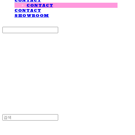
CONTACT
CONTACT
CONTACT
SHOWROOM
Search
검색
Log In
로그인
Cart
장바구니
LOVE IS GIVING
LOVE IS GIVING