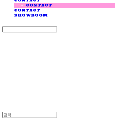
CONTACT
CONTACT
CONTACT
SHOWROOM
Search
검색
Log In
로그인
Cart
장바구니
LOVE IS GIVING
LOVE IS GIVING