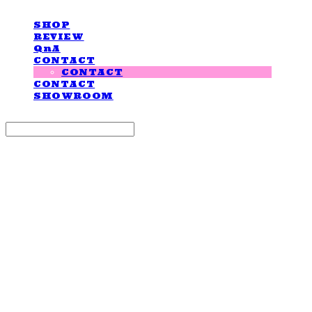
SHOP
REVIEW
QnA
CONTACT
CONTACT
CONTACT
SHOWROOM
Search
검색
Log In
로그인
Cart
장바구니
LOVE IS GIVING