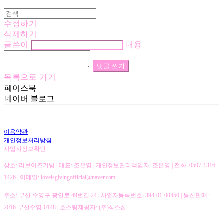
수정하기
삭제하기
글쓴이
내용
댓글 쓰기
목록으로 가기
페이스북
네이버 블로그
이용약관
개인정보처리방침
사업자정보확인
상호: 러브이즈기빙 | 대표: 조은영 | 개인정보관리책임자: 조은영 | 전화: 0507-1316-
1426 | 이메일: loveisgivingofficial@naver.com
주소: 부산 수영구 광안로 49번길 24 | 사업자등록번호:
394-01-00450
| 통신판매:
2016-부산수영-0148
| 호스팅제공자: (주)식스샵